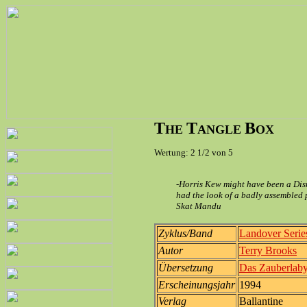
T
T
B
HE
ANGLE
OX
Wertung: 2 1/2 von 5
-Horris Kew might have been a Dis
had the look of a badly assembled 
Skat Mandu
Zyklus/Band
Landover Serie
Autor
Terry Brooks
Übersetzung
Das Zauberlaby
Erscheinungsjahr
1994
Verlag
Ballantine