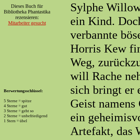
Sylphe Willow
Dieses Buch für
Bibliotheka Phantastika
ein Kind. Doch
rezensieren:
Mitarbeiter gesucht
verbannte bös
Horris Kew fi
Weg, zurückzu
will Rache ne
sich bringt er
Berwertungsschlüssel:
Geist namens 
5 Sterne = spitze
4 Sterne = gut
3 Sterne = geht so
ein geheimisv
2 Sterne = unbefriedigend
1 Stern = übel
Artefakt, das 