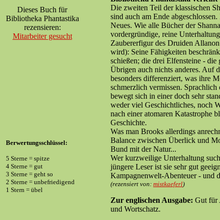
Die zweiten Teil der klassischen S
Dieses Buch für
sind auch am Ende abgeschlossen. D
Bibliotheka Phantastika
Neues. Wie alle Bücher der Shannar
rezensieren:
vordergründige, reine Unterhaltung 
Mitarbeiter gesucht
Zaubererfigur des Druiden Allanon
wird): Seine Fähigkeiten beschränk
schießen; die drei Elfensteine - di
Übrigen auch nichts anderes. Auf d
besonders differenziert, was ihre
schmerzlich vermissen. Sprachlich 
bewegt sich in einer doch sehr stan
weder viel Geschichtliches, noch W
nach einer atomaren Katastrophe ble
Geschichte.
Was man Brooks allerdings anrechn
Balance zwischen Überlick und Mom
Berwertungsschlüssel:
Bund mit der Natur...
Wer kurzweilige Unterhaltung such
5 Sterne = spitze
4 Sterne = gut
jüngere Leser ist sie sehr gut geei
3 Sterne = geht so
Kampagnenwelt-Abenteuer - und die
2 Sterne = unbefriedigend
(rezensiert von:
mistkaeferl
)
1 Stern = übel
Zur englischen Ausgabe:
Gut für 
und Wortschatz.