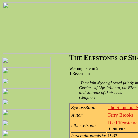
T
E
S
HE
LFSTONES OF
H
Wertung: 3 von 5
1 Rezension
-The night sky brightened faintly 
Gardens of Life. Without, the Elven
and solitude of their beds.-
Chapter I
Zyklus/Band
The Shannara S
Autor
Terry Brooks
Die Elfensteine
Übersetzung
Shannara
Erscheinungsjahr
1982