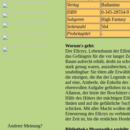
Verlag
Ballantine
ISBN
0-345-28554-9
Subgenre
High Fantasy
Seitenzahl
564
Probekapitel
-
Worum's geht:
Der Ellcrys, Lebensbaum der Elfen,
das Gefängnis für die vor langer Z
Baum aufrecht erhält, droht zu sc
stark genug waren, auszubrechen,
unabdingbar: Sie töten alle Erwähl
die einzigen, die ihn der Legende n
auf eine, Amberle, die Enkelin des 
ehrenvollen Aufgabe geflohen ist 
Allanon, der letzte der Beschützer 
Hilfe des Hüters der mächtigen Elf
finden und auf die gefährliche Suc
schicken. Mit aller Macht wollen d
Erneuerung des Ellcrys zu verhinde
der Zeit ist, bis die restlichen Hord
Anderer Meinung?
Bibliotheka Phantastika verleiht