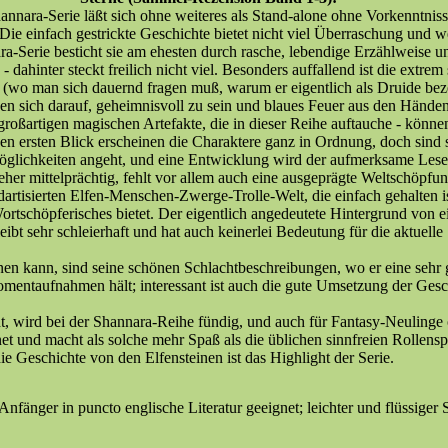
hannara-Serie läßt sich ohne weiteres als Stand-alone ohne Vorkenntnis
ie einfach gestrickte Geschichte bietet nicht viel Überraschung und w
a-Serie besticht sie am ehesten durch rasche, lebendige Erzählweise u
- dahinter steckt freilich nicht viel. Besonders auffallend ist die extre
 (wo man sich dauernd fragen muß, warum er eigentlich als Druide bez
en sich darauf, geheimnisvoll zu sein und blaues Feuer aus den Hände
e großartigen magischen Artefakte, die in dieser Reihe auftauche - könne
en ersten Blick erscheinen die Charaktere ganz in Ordnung, doch sind s
 Möglichkeiten angeht, und eine Entwicklung wird der aufmerksame Les
eher mittelprächtig, fehlt vor allem auch eine ausgeprägte Weltschöpfu
dartisierten Elfen-Menschen-Zwerge-Trolle-Welt, die einfach gehalten i
ortschöpferisches bietet. Der eigentlich angedeutete Hintergrund von e
ibt sehr schleierhaft und hat auch keinerlei Bedeutung für die aktuelle
en kann, sind seine schönen Schlachtbeschreibungen, wo er eine sehr 
entaufnahmen hält; interessant ist auch die gute Umsetzung der Ges
t, wird bei der Shannara-Reihe fündig, und auch für Fantasy-Neulinge
gnet und macht als solche mehr Spaß als die üblichen sinnfreien Rollensp
 Geschichte von den Elfensteinen ist das Highlight der Serie.
Anfänger in puncto englische Literatur geeignet; leichter und flüssiger 