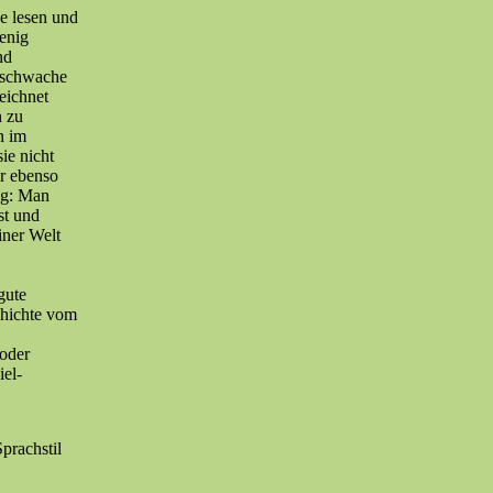
se lesen und
enig
nd
m schwache
eichnet
n zu
n im
ie nicht
er ebenso
ng: Man
st und
iner Welt
gute
chichte vom
 oder
iel-
Sprachstil