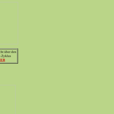
cht über den
 Zyklus
IER