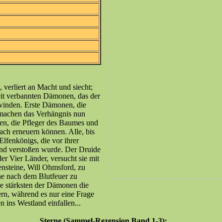
 verliert an Macht und siecht;
eit verbannten Dämonen, das der
hwinden. Erste Dämonen, die
 machen das Verhängnis nun
ten, die Pfleger des Baumes und
ach erneuern können. Alle, bis
Elfenkönigs, die vor ihrer
und verstoßen wurde. Der Druide
der Vier Länder, versucht sie mit
ensteine, Will Ohmsford, zu
he nach dem Blutfeuer zu
ie stärksten der Dämonen die
rn, während es nur eine Frage
en ins Westland einfallen...
Sterne (Sammel-Rezension Band 1-3):