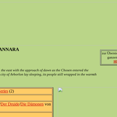
ANNARA
zur Übersi
ganzen
H
in the east with the approach of dawn as the Chosen entered the
 city of Arborlon lay sleeping, its people still wrapped in the warmth
eries
(2)
/
Der Druide
/
Die Dämonen
von