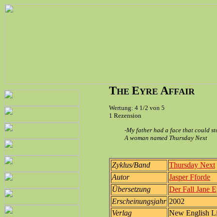
T
E
A
HE
YRE
FFAIR
Wertung: 4 1/2 von 5
1 Rezension
-My father had a face that could st
A woman named Thursday Next
Zyklus/Band
Thursday Next
Autor
Jasper Fforde
Übersetzung
Der Fall Jane E
Erscheinungsjahr
2002
Verlag
New English Li