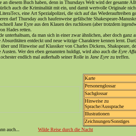
e an diesem Buch haben, denn in Thursdays Welt wird der gesamte All
türlich auch die Kriminalität mit ein, und damit wertvolle Originale nich
LiteraTecs, eine Art Spezialpolizei, die sich auf das Wiederauftreiben g
eiteren darf Thursday auch haufenweise gefälschte Shakespeare-Manuskr
schnell Jane Eyre aus den Klauen des ruchlosen (aber trotzdem irgend
on Hades retten.
e unterhaltsam, da man sich in einer zwar ähnlichen, aber doch ganz 
ue Absurditäten entdeckt und neue witzige Charaktere kennen lernt. Dar
n über und Hinweise auf Klassiker von Charles Dickens, Shakspeare, d
e Austen. Wer den eben genannten huldigt, wird also auch die
Eyre Aff
chester endlich mal außerhalb seiner Rolle in
Jane Eyre
zu treffen.
Karte
Personenglossar
Sachglossar
Hinweise zu
Sprache/Aussprache
Illustrationen
Zeichnungen/Sonstiges
ann auch...
Wilde Reise durch die Nacht