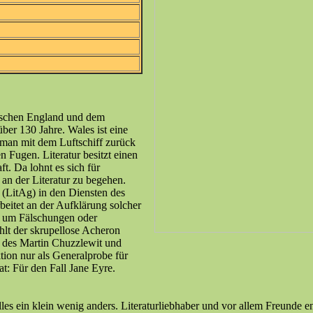
ischen England und dem
ber 130 Jahre. Wales ist eine
 man mit dem Luftschiff zurück
 Fugen. Literatur besitzt einen
ft. Da lohnt es sich für
an der Literatur zu begehen.
 (LitAg) in den Diensten des
eitet an der Aufklärung solcher
i um Fälschungen oder
hlt der skrupellose Acheron
 des Martin Chuzzlewit und
ktion nur als Generalprobe für
t: Für den Fall Jane Eyre.
les ein klein wenig anders. Literaturliebhaber und vor allem Freunde e