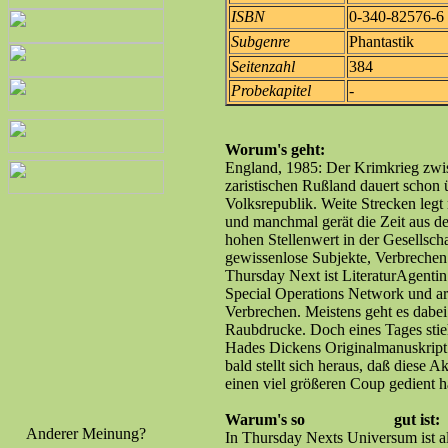
ISBN
0-340-82576-6
Subgenre
Phantastik
Seitenzahl
384
Probekapitel
-
Worum's geht:
England, 1985: Der Krimkrieg zw
zaristischen Rußland dauert schon ü
Volksrepublik. Weite Strecken legt
und manchmal gerät die Zeit aus den
hohen Stellenwert in der Gesellscha
gewissenlose Subjekte, Verbrechen 
Thursday Next ist LiteraturAgentin
Special Operations Network und arb
Verbrechen. Meistens geht es dabe
Raubdrucke. Doch eines Tages stie
Hades Dickens Originalmanuskript
bald stellt sich heraus, daß diese A
einen viel größeren Coup gedient ha
Warum's so
gut ist:
Anderer Meinung?
In Thursday Nexts Universum ist al