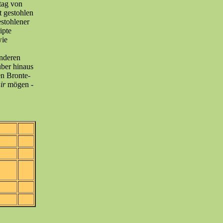
tag von
t gestohlen
estohlener
ipte
wie
anderen
über hinaus
en Bronte-
air
mögen -