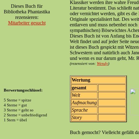
Klassiker werden ihre wahre Freud
Dieses Buch für
Literatur bestimmt. Das schließt na
Bibliotheka Phantastika
oder vernichtet werden, gibt es die 
rezensieren:
Originale spezialisiert hat. Des w
Mitarbeiter gesucht
entlarven und muss nebenbei noch 
sympathischen) Bösewichtes Acher
Dieses Buch ist von Anfang bis End
Welt findet und auf jeder Seite ne
ist dieses Buch gespickt mit Witze
Schwestern und natürlich auch Jan
und wenn es nur darum geht, Mr. Ro
(rezensiert von:
Wendy
)
Wertung
gesamt
Berwertungsschlüssel:
Welt
5 Sterne = spitze
Aufmachung
4 Sterne = gut
Sprache
3 Sterne = geht so
2 Sterne = unbefriedigend
Story
1 Stern = übel
Buch gemocht? Vielleicht gefällt d