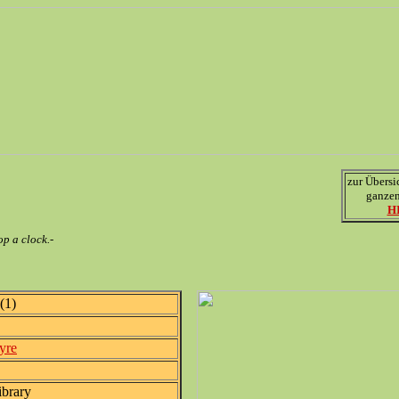
zur Übersi
ganzen
H
op a clock.-
(1)
yre
brary