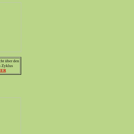
cht über den
 Zyklus
IER