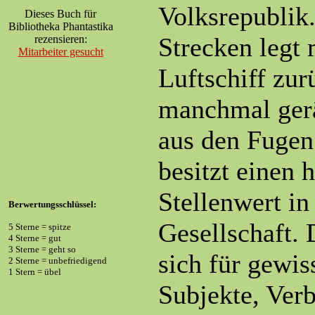
Volksrepublik
Dieses Buch für
Bibliotheka Phantastika
Strecken legt
rezensieren:
Mitarbeiter gesucht
Luftschiff zur
manchmal gerä
aus den Fugen.
besitzt einen 
Stellenwert in
Berwertungsschlüssel:
Gesellschaft. 
5 Sterne = spitze
4 Sterne = gut
3 Sterne = geht so
sich für gewis
2 Sterne = unbefriedigend
1 Stern = übel
Subjekte, Ver