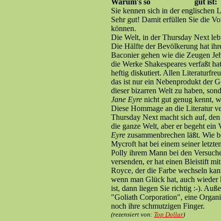
Warum's so
gut ist:
Sie kennen sich in der englischen 
Sehr gut! Damit erfüllen Sie die 
können.
Die Welt, in der Thursday Next leb
Die Hälfte der Bevölkerung hat ih
Baconier gehen wie die Zeugen Je
die Werke Shakespeares verfaßt ha
heftig diskutiert. Allen Literaturfr
das ist nur ein Nebenprodukt der G
dieser bizarren Welt zu haben, son
Jane Eyre
nicht gut genug kennt, wi
Diese Hommage an die Literatur ve
Thursday Next macht sich auf, den
die ganze Welt, aber er begeht ein
Eyre
zusammenbrechen läßt. Wie be
Mycroft hat bei einem seiner letzte
Polly ihrem Mann bei den Versuchen
versenden, er hat einen Bleistift m
Royce, der die Farbe wechseln kan
wenn man Glück hat, auch wieder he
ist, dann liegen Sie richtig :-). A
"Goliath Corporation", eine Organi
noch ihre schmutzigen Finger.
(rezensiert von:
Top Dollar
)