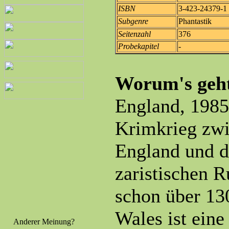
ISBN
3-423-24379-1
Subgenre
Phantastik
Seitenzahl
376
Probekapitel
-
Worum's geh
England, 1985
Krimkrieg zw
England und 
zaristischen R
schon über 13
Wales ist eine
Anderer Meinung?