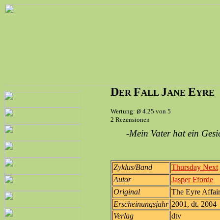
D
F
J
E
ER
ALL
ANE
YRE
ø
Wertung:
4.25 von 5
2 Rezensionen
-Mein Vater hat ein Gesi
Zyklus/Band
Thursday Next
Autor
Jasper Fforde
Original
The Eyre Affai
Erscheinungsjahr
2001, dt. 2004
Verlag
dtv