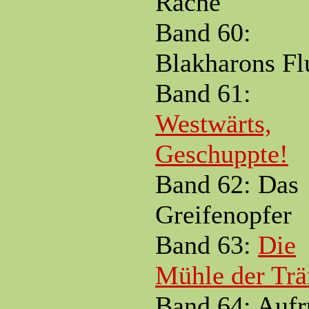
Rache
Band 60:
Blakharons Fl
Band 61:
Westwärts,
Geschuppte!
Band 62: Das
Greifenopfer
Band 63:
Die
Mühle der Tr
Band 64: Aufr